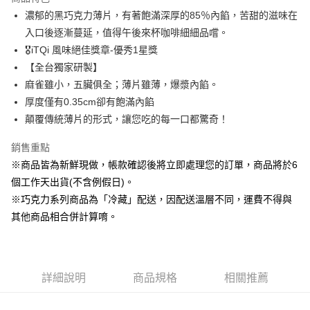
濃郁的黑巧克力薄片，有著飽滿深厚的85％內餡，苦甜的滋味在
冷凍美食
入口後逐漸蔓延，值得午後來杯咖啡細細品嚐。
每筆NT$180，滿NT$3,000(含以上)免運費
🎖iTQi 風味絕佳獎章-優秀1星獎
【全台獨家研製】
麻雀雖小，五臟俱全；薄片雖薄，爆漿內餡。
厚度僅有0.35cm卻有飽滿內餡
顛覆傳統薄片的形式，讓您吃的每一口都驚奇！
銷售重點
※商品皆為新鮮現做，帳款確認後將立即處理您的訂單，商品將於6
個工作天出貨(不含例假日)。
※巧克力系列商品為「冷藏」配送，因配送溫層不同，運費不得與
其他商品相合併計算唷。
詳細說明
商品規格
相關推薦